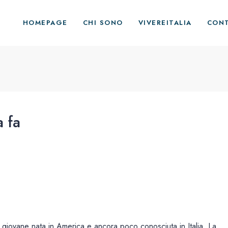
HOMEPAGE
CHI SONO
VIVEREITALIA
CON
 fa
e giovane nata in America e ancora poco conosciuta in Italia. La